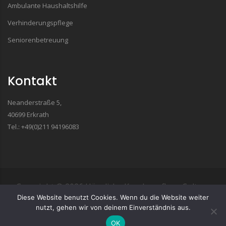
Ambulante Haushaltshilfe
Verhinderungspflege
Seniorenbetreuung
Kontakt
Neanderstraße 5,
40699 Erkrath
Tel.: +49(0)211 94196083
Copyright ©
2026
Häusliche Krankenpflege Cultura
Diese Website benutzt Cookies. Wenn du die Website weiter
GmbH
| Impressum
| Datenschutz
nutzt, gehen wir von deinem Einverständnis aus.
OK