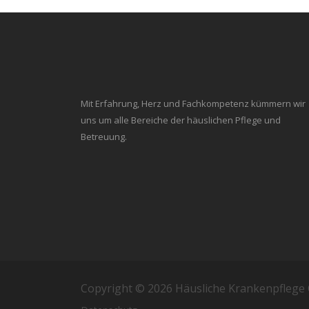
Mit Erfahrung, Herz und Fachkompetenz kümmern wir
uns um alle Bereiche der häuslichen Pflege und
Betreuung.
Copyright ©
2026
Häusliche Krankenpflege