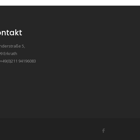
ontakt
nderstraße 5,
9 Erkrath
: +49(0)211 94196083