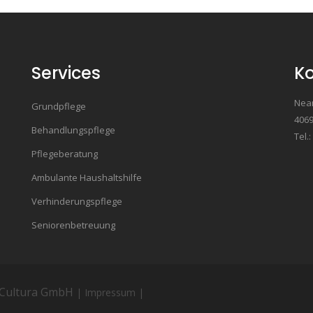
Services
K
Nea
Grundpflege
4069
Behandlungspflege
Tel.
Pflegeberatung
Ambulante Haushaltshilfe
Verhinderungspflege
Seniorenbetreuung
 Cultura GmbH
| Impressum
|