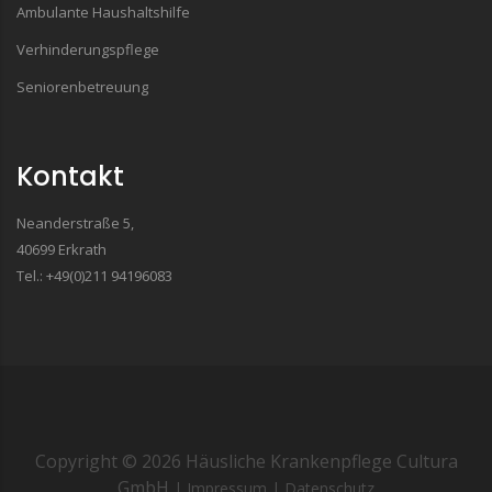
Ambulante Haushaltshilfe
Verhinderungspflege
Seniorenbetreuung
Kontakt
Neanderstraße 5,
40699 Erkrath
Tel.: +49(0)211 94196083
Copyright ©
2026
Häusliche Krankenpflege Cultura
GmbH
| Impressum
| Datenschutz