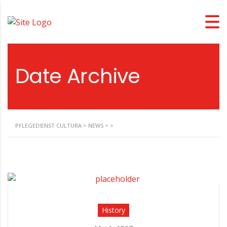
Date Archive
PFLEGEDIENST CULTURA
>
NEWS
>
>
History